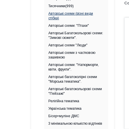
Тисячники(999)
Авторські схеми (різні види
стібка)
Авторські схеми: "Птахи"
Авторські Багатокольорові схеми:
"Зимові сюжети".
Авторські схеми "Люди"
Авторські схеми з частковою
зашивкою
Авторські схеми: "Натюрморти,
квіти, фрукти".
Авторські багатоколірні схеми
"Морська тематика".
Авторські багатокольорові схеми
"Пейзажі"
Релігійна тематика
Українська тематика
Бісер+муліне ДМС
З мінімальною кількістю відтінків