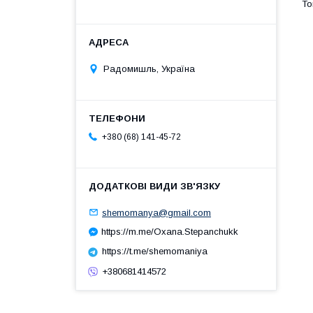
Радомишль, Україна
+380 (68) 141-45-72
shemomanya@gmail.com
https://m.me/Oxana.Stepanchukk
https://t.me/shemomaniya
+380681414572