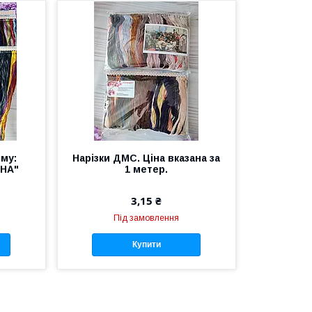
ему:
Нарізки ДМС. Ціна вказана за
НА"
1 метер.
3,15 ₴
Під замовлення
Купити