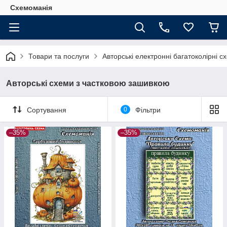
Схемоманія
Товари та послуги
Авторські електронні багатоколірні 
Авторські схеми з частковою зашивкою
Сортування
0
Фільтри
–35%
–35%