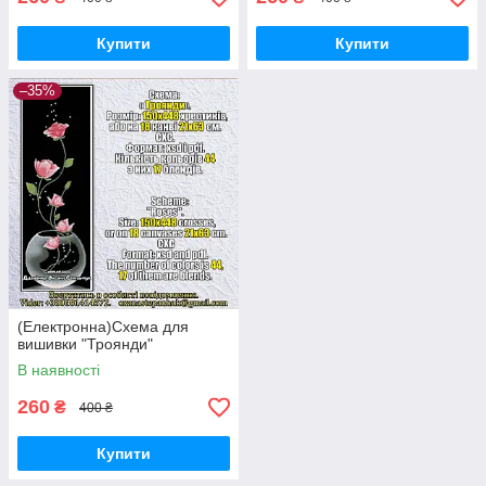
Купити
Купити
–35%
(Електронна)Схема для
вишивки "Троянди"
В наявності
260
₴
400 ₴
Купити