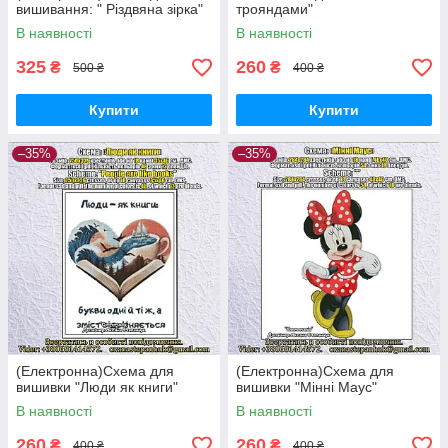
вишивання: " Різдвяна зірка"
трояндами"
В наявності
В наявності
325
260
₴
₴
500 ₴
400 ₴
Купити
Купити
–35%
–35%
(Електронна)Схема для
(Електронна)Схема для
вишивки "Люди як книги"
вишивки "Мінні Маус"
В наявності
В наявності
260
260
₴
₴
400 ₴
400 ₴