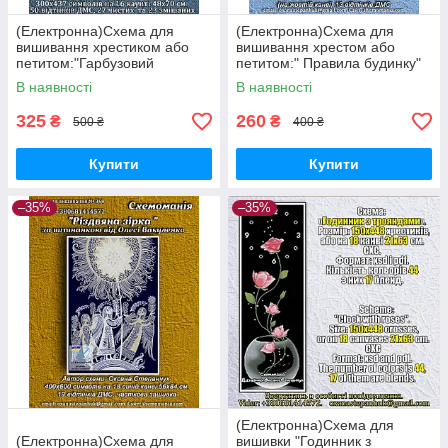
(Електронна)Схема для
(Електронна)Схема для
вишивання хрестиком або
вишивання хрестом або
петитом:"Гарбузовий
петитом:" Правила будинку"
будиночок."
В наявності
В наявності
325
260
₴
₴
500 ₴
400 ₴
Купити
Купити
–35%
–35%
(Електронна)Схема для
(Електронна)Схема для
вишивки "Годинник з