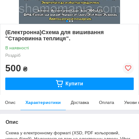
(Електронна)Схема для вишивання
"Старовинна теплиця".
В наявності
Роздріб
500
₴
Купити
Опис
Характеристики
Доставка
Оплата
Умови 
Опис
Схема у електронному форматі (XSD, PDF кольоровий,
чорно-білий). Надсилається вам на електронну адресу, Viber.