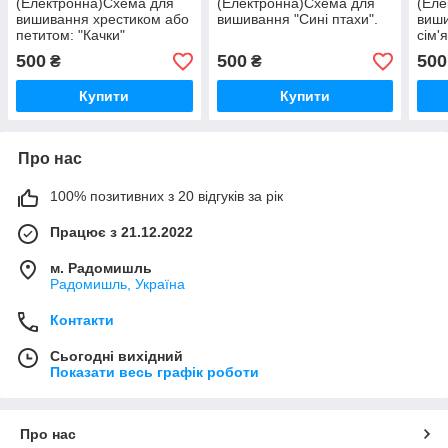
(Електронна)Схема для
(Електронна)Схема для
(Еле
вишивання хрестиком або
вишивання "Сині птахи".
виш
петитом: "Качки"
сім'я
500
500
500
₴
₴
Купити
Купити
Про нас
100% позитивних з 20 відгуків за рік
Працює з 21.12.2022
м. Радомишль
Радомишль, Україна
Контакти
Сьогодні вихідний
Показати весь графік роботи
Про нас