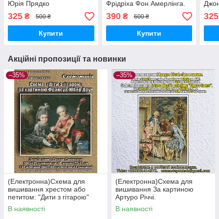
Юрія Прядко
Фрідріха Фон Амерлінга.
Джон
"Господарочка".
325
390
325
₴
₴
500 ₴
600 ₴
Купити
Купити
Акційні пропозиції та новинки
–35%
–35%
(Електронна)Схема для
(Електронна)Схема для
вишивання хрестом або
вишивання За картиною
петитом: "Дити з гітарою"
Артуро Річчі.
В наявності
В наявності