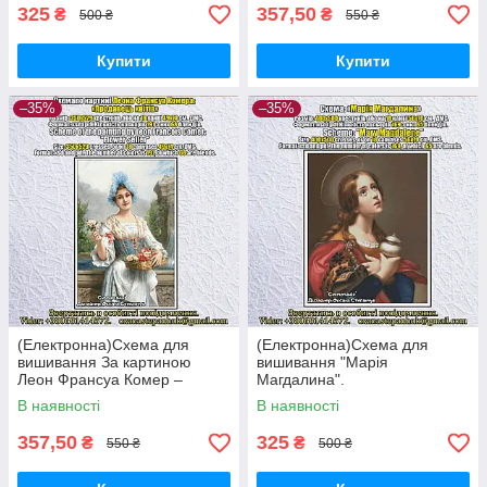
325
357,50
₴
₴
500 ₴
550 ₴
Купити
Купити
–35%
–35%
(Електронна)Схема для
(Електронна)Схема для
вишивання За картиною
вишивання "Марія
Леон Франсуа Комер –
Магдалина".
Продавець квітів.
В наявності
В наявності
357,50
325
₴
₴
550 ₴
500 ₴