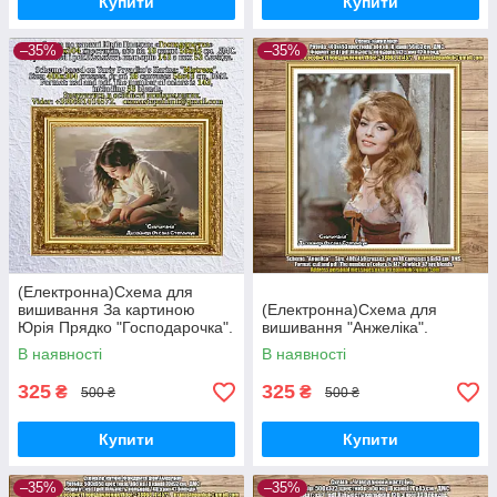
Купити
Купити
–35%
–35%
(Електронна)Схема для
вишивання За картиною
(Електронна)Схема для
Юрія Прядко "Господарочка".
вишивання "Анжеліка".
В наявності
В наявності
325
325
₴
₴
500 ₴
500 ₴
Купити
Купити
–35%
–35%