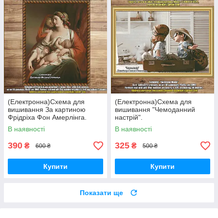
(Електронна)Схема для
(Електронна)Схема для
вишивання За картиною
вишивання "Чемоданний
Фрідріха Фон Амерлінга.
настрій".
В наявності
В наявності
390
325
₴
₴
600 ₴
500 ₴
Купити
Купити
Показати ще