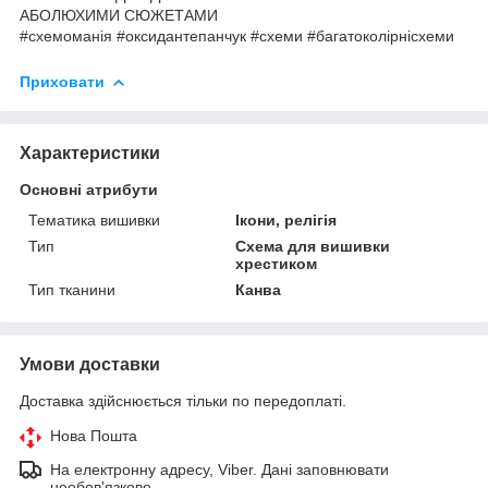
АБОЛЮХИМИ СЮЖЕТАМИ
#схемоманія #оксидантепанчук #схеми #багатоколірнісхеми
Приховати
Характеристики
Основні атрибути
Тематика вишивки
Ікони, релігія
Тип
Схема для вишивки
хрестиком
Тип тканини
Канва
Умови доставки
Доставка здійснюється тільки по передоплаті.
Нова Пошта
На електронну адресу, Viber. Дані заповнювати
необов'язково.