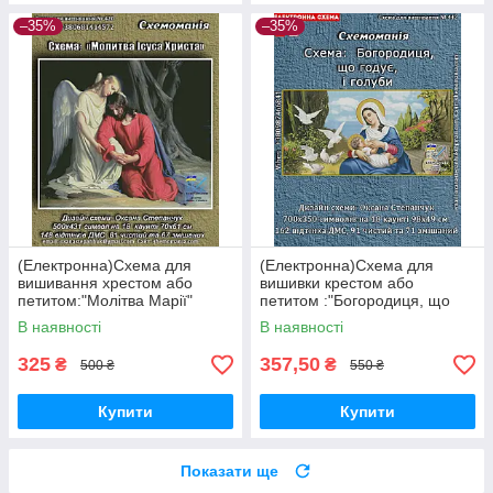
–35%
–35%
(Електронна)Схема для
(Електронна)Схема для
вишивання хрестом або
вишивки крестом або
петитом:"Молітва Марії"
петитом :"Богородиця, що
годує, і голуби"
В наявності
В наявності
325
357,50
₴
₴
500 ₴
550 ₴
Купити
Купити
Показати ще