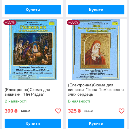
Купити
Купити
–35%
–35%
(Електронна)Схема для
(Електронна)Схема для
вишивки: "Ікона Пом'якшення
вишивки: "Ніч Різдва"
злих сердець
(Семистрельна)"
В наявності
В наявності
390
325
₴
₴
600 ₴
500 ₴
Купити
Купити