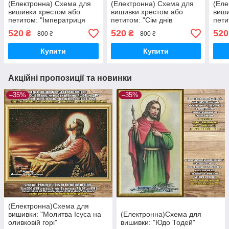
(Електронна) Схема для
(Електронна) Схема для
(Еле
вишивки хрестом або
вишивки хрестом або
виши
петитом: "Імператриця
петитом: "Сім днів
пети
Євгенія в оточенні
створення світу"
520
520
520
₴
₴
800 ₴
800 ₴
фрейлін"
Купити
Купити
Акційні пропозиції та новинки
–35%
–35%
(Електронна)Схема для
вишивки: "Молитва Ісуса на
(Електронна)Схема для
оливковій горі"
вишивки: "Юдо Тодей"