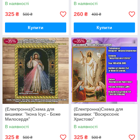
В наявності
В наявності
325
260
₴
₴
500 ₴
400 ₴
Купити
Купити
–35%
–35%
(Електронна)Схема для
(Електронна)Схема для
вишивки: "Ікона Ісус - Боже
вишивки: "Воскрєсєніє
Милосердя"
Христово"
В наявності
В наявності
325
325
₴
₴
500 ₴
500 ₴