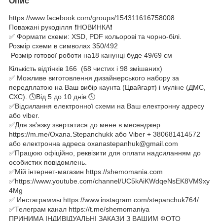
Опис
https://www.facebook.com/groups/154311616758008
Поважані рукоділля ❗️НОВИНКА❗️
✅ Формати схеми: XSD, PDF кольорові та чорно-білі.
Розмір схеми в символах 350/492
Розмір готової роботи на18 канунці буде 49/69 см
Кількість відтінків 166 (68 чистих і 98 змішаних)
✅ Можливе виготовлення дизайнерського набору за
передплатою на Ваш вибір каунта (Цвайгарт) і муліне (ДМС,
СХС). 🕓Від 5 до 10 днів 🕓
✅Відсилання електронної схеми на Ваш електронну адресу
або viber.
✅Для зв'язку звертатися до мене в месенджер
https://m.me/Oxana.Stepanchukk або Viber + 380681414572
або електронна адреса oxanastepanhuk@gmail.com
✅Працюю офіційно, реквізити для оплати надсиланням до
особистих повідомлень.
✅Мій інтернет-магазин https://shemomania.com
✅https://www.youtube.com/channel/UC5kAiKWdqeNsEK8VM9xy
4Mg
✅ Инстаграммы https://www.instagram.com/stepanchuk764/
✅Телеграм канал https://t.me/shemomaniya
ПРИНИМА ІНДИВІДУАЛЬНІ ЗАКАЗИ З ВАШИМ ФОТО