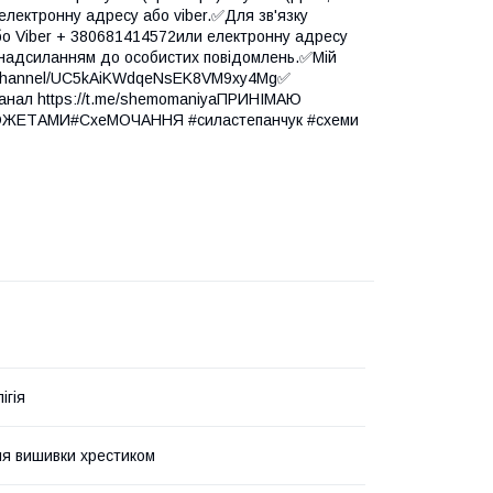
електронну адресу або viber.✅Для зв'язку
бо Viber + 380681414572или електронну адресу
надсиланням до особистих повідомлень.✅Мій
om/channel/UC5kAiKWdqeNsEK8VM9xy4Mg✅
канал https://t.me/shemomaniyaПРИНІМАЮ
ЕТАМИ#СхеМОЧАННЯ #силастепанчук #схеми
ігія
я вишивки хрестиком