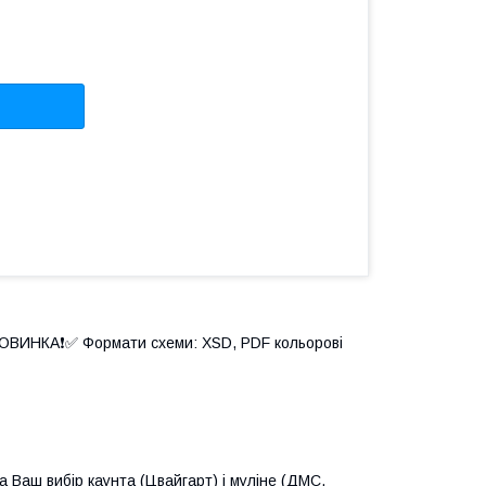
️НОВИНКА❗️✅ Формати схеми: XSD, PDF кольорові
Ваш вибір каунта (Цвайгарт) і муліне (ДМС,