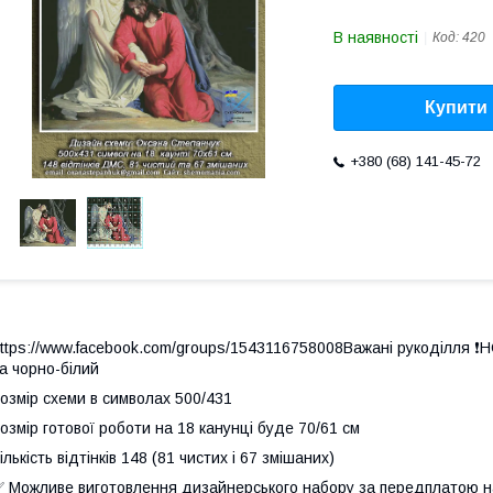
В наявності
Код:
420
Купити
+380 (68) 141-45-72
ttps://www.facebook.com/groups/1543116758008Важані рукоділля ❗
а чорно-білий
озмір схеми в символах 500/431
озмір готової роботи на 18 канунці буде 70/61 см
ількість відтінків 148 (81 чистих і 67 змішаних)
 Можливе виготовлення дизайнерського набору за передплатою на 