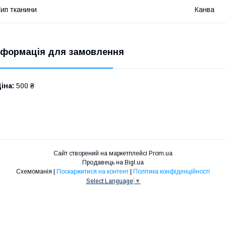
ип тканини
Канва
нформація для замовлення
іна:
500 ₴
Сайт створений на маркетплейсі
Prom.ua
Продавець на Bigl.ua
Схемоманія |
Поскаржитися на контент
|
Політика конфіденційності
Select Language
▼