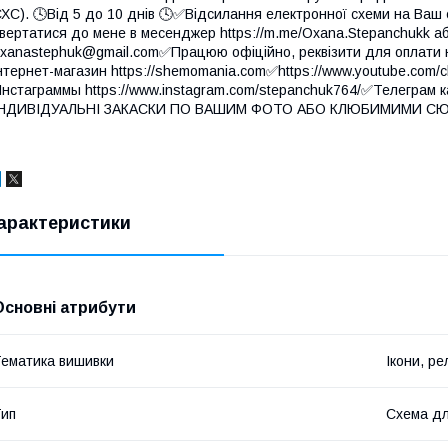
ХС). 🕓Від 5 до 10 днів 🕓✅Відсилання електронної схеми на Ваш 
вертатися до мене в месенджер https://m.me/Oxana.Stepanchukk а
xanastephuk@gmail.com✅Працюю офіційно, реквізити для оплати 
нтернет-магазин https://shemomania.com✅https://www.youtube.c
нстаграммы https://www.instagram.com/stepanchuk764/✅Телеграм 
ІНДИВІДУАЛЬНІ ЗАКАСКИ ПО ВАШИМ ФОТО АБО КЛЮБИМИМИ СЮЖ
арактеристики
Основні атрибути
ематика вишивки
Ікони, рел
ип
Схема дл