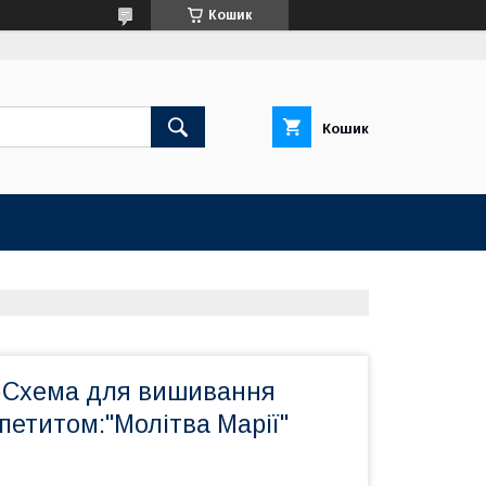
Кошик
Кошик
)Схема для вишивання
петитом:"Молітва Марії"