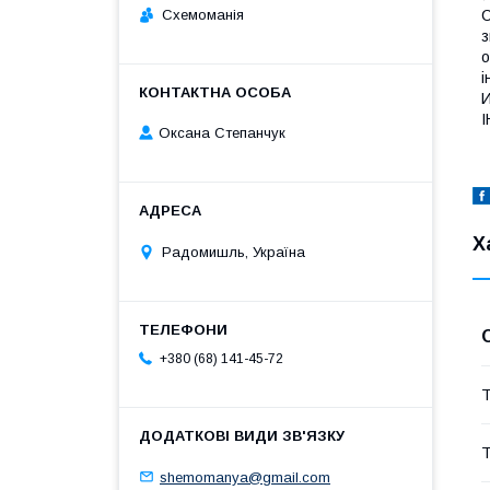
Схемоманія
С
з
o
і
И
Оксана Степанчук
Х
Радомишль, Україна
+380 (68) 141-45-72
Т
Т
shemomanya@gmail.com