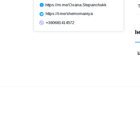
https://m.me/Oxana.Stepanchukk
Т
https://t.me/shemomaniya
+380681414572
І
Ц