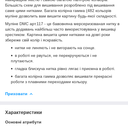
Більшість схем для вишивання розроблено під вишивання
саме цими нитками. Багата колірна гамма (482 кольорів
муліне дозволить вам вишити картину будь-якої складності.
Муліне DMC арт.117 - це бавовняна мерсеризованая нитку в
шість додавань найбільш часто використовувана у вишивці
хрестиком. Картина вишита цими нитками на довгі роки
збереже свій колір і яскравість.
нитки не линяють і не вигорають на сонце.
в роботі не рвуться, не перекручуються і не
плутаються.
гладка блискуча нитка рівно лягає і приємна в роботі.
багата колірна гамма дозволяє вишивати прекрасні
роботи з плавними переходами кольору.
Приховати
Характеристики
Основні атрибути