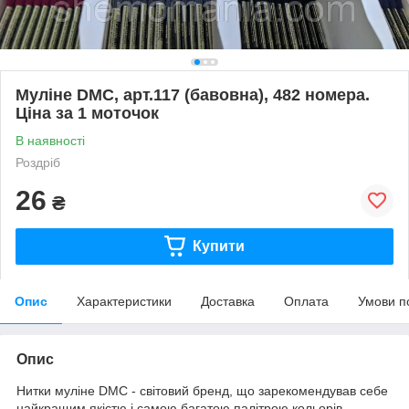
Муліне DMC, арт.117 (бавовна), 482 номера.
Ціна за 1 моточок
В наявності
Роздріб
26
₴
Купити
Опис
Характеристики
Доставка
Оплата
Умови п
Опис
Нитки муліне DMC - світовий бренд, що зарекомендував себе
найкращим якістю і самою багатою палітрою кольорів.