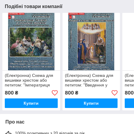
Подібні товари компанії
(Електронна) Схема для
(Електронна) Схема для
(Еле
вишивки хрестом або
вишивки хрестом або
виши
петитом: "Імператриця
петитом: "Введення у
пети
Євгенія в оточенні
храм Пресвятої
800
800
800
₴
₴
фрейлін"
Богородиці"
Купити
Купити
Про нас
100% позитивних з 20 відгуків за рік