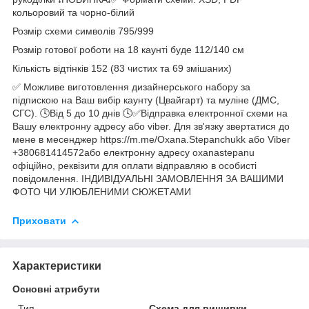
кольоровий та чорно-білий
Розмір схеми символів 795/999
Розмір готової роботи на 18 каунті буде 112/140 см
Кількість відтінків 152 (83 чистих та 69 змішаних)
✅ Можливе виготовлення дизайнерського набору за
підпискою на Ваш вибір каунту (Цвайгарт) та муліне (ДМС,
СГС). 🕓Від 5 до 10 днів 🕓✅Відправка електронної схеми на
Вашу електронну адресу або viber. Для зв'язку звертатися до
мене в месенджер https://m.me/Oxana.Stepanchukk або Viber
+380681414572або електронну адресу oxanastepanu
офіційно, реквізити для оплати відправляю в особисті
повідомлення. ІНДИВІДУАЛЬНІ ЗАМОВЛЕННЯ ЗА ВАШИМИ
ФОТО ЧИ УЛЮБЛЕНИМИ СЮЖЕТАМИ
Приховати
Характеристики
Основні атрибути
Тип
Схема для вишивки