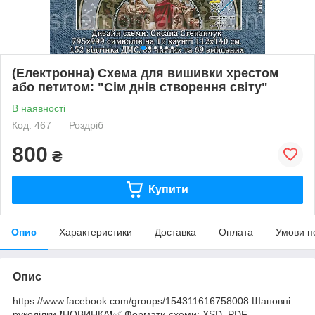
(Електронна) Схема для вишивки хрестом
або петитом: "Сім днів створення світу"
В наявності
Код: 467
Роздріб
800
₴
Купити
Опис
Характеристики
Доставка
Оплата
Умови п
Опис
https://www.facebook.com/groups/154311616758008 Шановні
рукоділки ❗️НОВИНКА❗️✅ Формати схеми: XSD, PDF