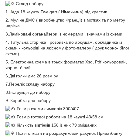
Склад набору:
1. Аїда 18 каунту Zweigart ( Німеччина) під хрестик
2. Муліне ДМС ( виробництво Франції) в мотках та по метру
нарізка
3.Ламіновані органайзери із номерами і значками із схеми
4. Титульна сторінка , розбивка по аркушам, обкладинка із
схеми - кольоріві на якісному фото-паперу ( друк чорно- білої
схеми)
5. Електронна схема в трьох форматах Xsd, Pdf кольоровий,
чорно- білий
6.Дві голки дмс 26 розміру
7.Перелік складу набору
8.Інструкція до набору
9. Коробка для набору
Розмір схеми символів 300/407
Розмір готової роботи на 18 каунті 43/58 см
Кількість відтінків 158 із них 79 змішаних
Після оплати на розрахунковий рахунок Приватбанку