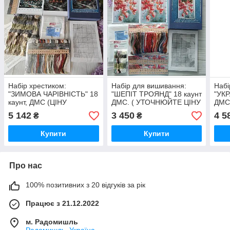
Набір хрестиком:
Набір для вишивання:
Набі
"ЗИМОВА ЧАРІВНІСТЬ" 18
"ШЕПІТ ТРОЯНД" 18 каунт
"УКР
каунт, ДМС (ЦІНУ
ДМС. ( УТОЧНЮЙТЕ ЦІНУ
ДМС
УТОЧНЮЙТЕ).
ПЕРЕД ОПЛАТОЮ)
ПЕР
5 142
3 450
4 5
₴
₴
Купити
Купити
Про нас
100% позитивних з 20 відгуків за рік
Працює з 21.12.2022
м. Радомишль