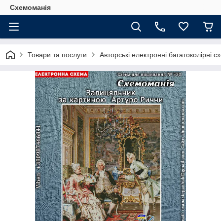
Схемоманія
Товари та послуги
Авторські електронні багатоколірні 