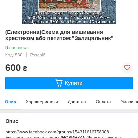
(Електронна)Схема для вишивання
хрестиком або петитом:"Залицяльник"
В наявності
Код: 530
Роздріб
600
₴
Купити
Опис
Характеристики
Доставка
Оплата
Умови п
Опис
https://www.facebook.com/groups/154311616758008
Уважаемые рукодельницы ❗️НОВИНКА❗️✅Форматы схемы: