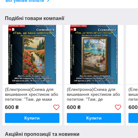
Всі умови оплати
Подібні товари компанії
(Електронна)Схема для
(Електронна)Схема для
(Еле
вишивання хрестиком або
вишивання хрестиком або
виши
петитом: "Там, де маки
петитом: "Там, де
пети
шепочуть"
починаються легенди"
дико
600
600
600
₴
₴
Купити
Купити
Акційні пропозиції та новинки