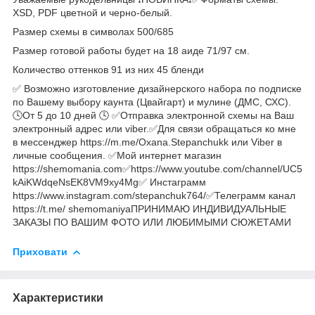
XSD, PDF цветной и черно-белый.
Размер схемы в символах 500/685
Размер готовой работы будет на 18 аиде 71/97 см.
Количество оттенков 91 из них 45 бленди
✅ Возможно изготовление дизайнерского набора по подписке
по Вашему выбору каунта (Цвайгарт) и мулине (ДМС, СХС).
🕓От 5 до 10 дней 🕓 ✅Отправка электронной схемы на Ваш
электронный адрес или viber.✅Для связи обращаться ко мне
в мессенджер https://m.me/Oxana.Stepanchukk или Viber в
личные сообщения. ✅Мой интернет магазин
https://shemomania.com✅https://www.youtube.com/channel/UC5
kAiKWdqeNsEK8VM9xy4Mg✅ Инстаграмм
https://www.instagram.com/stepanchuk764/✅Телеграмм канал
https://t.me/ shemomaniyaПРИНИМАЮ ИНДИВИДУАЛЬНЫЕ
ЗАКАЗЫ ПО ВАШИМ ФОТО ИЛИ ЛЮБИМЫМИ СЮЖЕТАМИ
Приховати
Характеристики