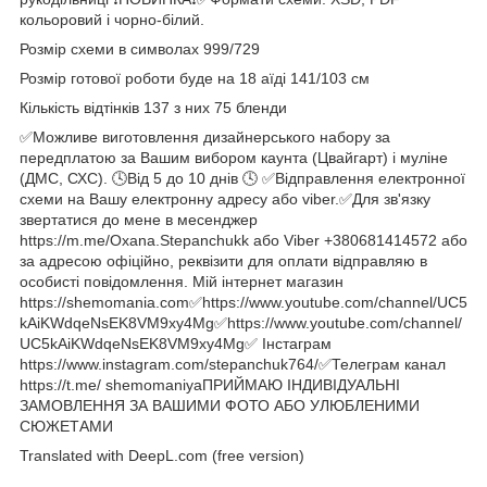
кольоровий і чорно-білий.
Розмір схеми в символах 999/729
Розмір готової роботи буде на 18 аїді 141/103 см
Кількість відтінків 137 з них 75 бленди
✅Можливе виготовлення дизайнерського набору за
передплатою за Вашим вибором каунта (Цвайгарт) і муліне
(ДМС, СХС). 🕓Від 5 до 10 днів 🕓 ✅Відправлення електронної
схеми на Вашу електронну адресу або viber.✅Для зв'язку
звертатися до мене в месенджер
https://m.me/Oxana.Stepanchukk або Viber +380681414572 або
за адресою офіційно, реквізити для оплати відправляю в
особисті повідомлення. Мій інтернет магазин
https://shemomania.com✅https://www.youtube.com/channel/UC5
kAiKWdqeNsEK8VM9xy4Mg✅https://www.youtube.com/channel/
UC5kAiKWdqeNsEK8VM9xy4Mg✅ Інстаграм
https://www.instagram.com/stepanchuk764/✅Телеграм канал
https://t.me/ shemomaniyaПРИЙМАЮ ІНДИВІДУАЛЬНІ
ЗАМОВЛЕННЯ ЗА ВАШИМИ ФОТО АБО УЛЮБЛЕНИМИ
СЮЖЕТАМИ
Translated with DeepL.com (free version)