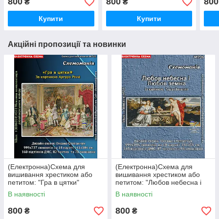
800
800
800
₴
₴
Купити
Купити
Акційні пропозиції та новинки
(Електронна)Схема для
(Електронна)Схема для
вишивання хрестиком або
вишивання хрестиком або
петитом: "Гра в цятки"
петитом: "Любов небесна і
Любов земна"
В наявності
В наявності
800
800
₴
₴