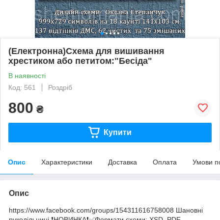
(Електронна)Схема для вишивання
хрестиком або петитом:"Бесіда"
В наявності
Код: 561
Роздріб
800
₴
Купити
Опис
Характеристики
Доставка
Оплата
Умови п
Опис
https://www.facebook.com/groups/154311616758008 Шановні
рукодільниці ❗️НОВИНКА❗️✅Формати схеми: XSD, PDF