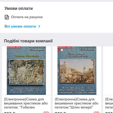
Умови оплати
Оплата на рахунок
Всі умови оплати
Подібні товари компанії
(Електронна)Схема для
(Електронна)Схема для
(Еле
вишивання хрестиком або
вишивання хрестиком або
виши
петитом: "Гобелен
петитом:"Шлях імперії"
пети
Обюссона
твар