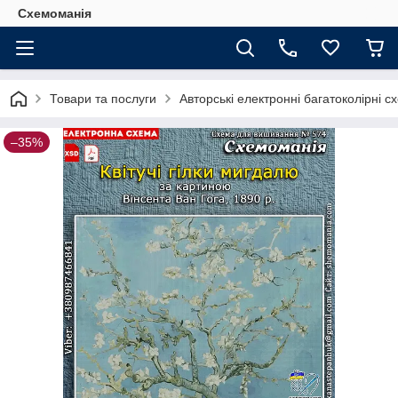
Схемоманія
Товари та послуги
Авторські електронні багатоколірні 
–35%