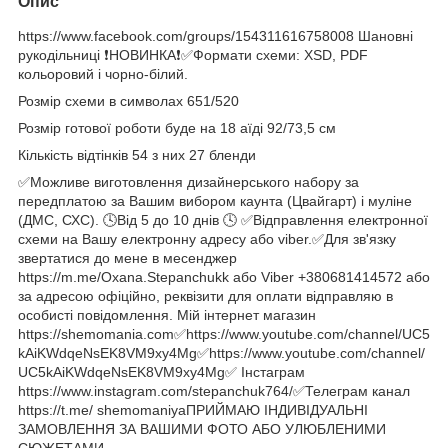
Опис
https://www.facebook.com/groups/154311616758008 Шановні
рукодільниці ❗️НОВИНКА❗️✅Формати схеми: XSD, PDF
кольоровий і чорно-білий.
Розмір схеми в символах 651/520
Розмір готової роботи буде на 18 аїді 92/73,5 см
Кількість відтінків 54 з них 27 бленди
✅Можливе виготовлення дизайнерського набору за
передплатою за Вашим вибором каунта (Цвайгарт) і муліне
(ДМС, СХС). 🕓Від 5 до 10 днів 🕓 ✅Відправлення електронної
схеми на Вашу електронну адресу або viber.✅Для зв'язку
звертатися до мене в месенджер
https://m.me/Oxana.Stepanchukk або Viber +380681414572 або
за адресою офіційно, реквізити для оплати відправляю в
особисті повідомлення. Мій інтернет магазин
https://shemomania.com✅https://www.youtube.com/channel/UC5
kAiKWdqeNsEK8VM9xy4Mg✅https://www.youtube.com/channel/
UC5kAiKWdqeNsEK8VM9xy4Mg✅ Інстаграм
https://www.instagram.com/stepanchuk764/✅Телеграм канал
https://t.me/ shemomaniyaПРИЙМАЮ ІНДИВІДУАЛЬНІ
ЗАМОВЛЕННЯ ЗА ВАШИМИ ФОТО АБО УЛЮБЛЕНИМИ
СЮЖЕТАМИ