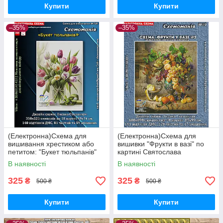
Купити
Купити
–35%
–35%
(Електронна)Схема для
(Електронна)Схема для
вишивання хрестиком або
вишивки "Фрукти в вазі" по
петитом: "Букет тюльпанів"
картині Святослава
Сметаніна
В наявності
В наявності
325
325
₴
₴
500 ₴
500 ₴
Купити
Купити