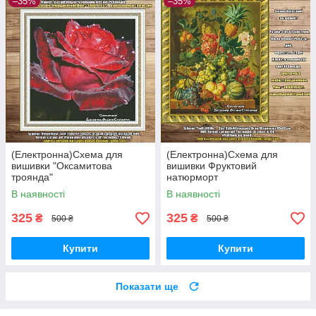
–35%
–35%
(Електронна)Схема для
(Електронна)Схема для
вишивки "Оксамитова
вишивки Фруктовий
троянда"
натюрморт
В наявності
В наявності
325
325
₴
₴
500 ₴
500 ₴
Купити
Купити
Показати ще