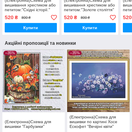
(Електронна)Схема для
(Електронна)Схема для
(Еле
вишивання хрестиком або
вишивання хрестиком або
виши
петитом:"Східні історії."
петитом:"Золоте століття"
пети
пода
520
520
520
₴
₴
800 ₴
800 ₴
Купити
Купити
Акційні пропозиції та новинки
–35%
–35%
(Електронна)Схема для
(Електронна)Схема для
вишивки по картині Хосе
вишивки "Гарбузики"
Ескофет "Вечірні квіти"