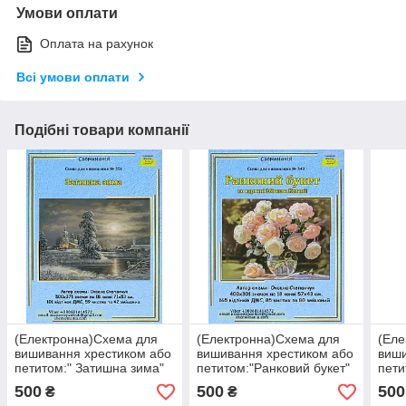
Умови оплати
Оплата на рахунок
Всі умови оплати
Подібні товари компанії
(Електронна)Схема для
(Електронна)Схема для
(Еле
вишивання хрестиком або
вишивання хрестиком або
виши
петитом:" Затишна зима"
петитом:"Ранковий букет"
пети
500
500
500
₴
₴