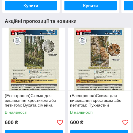
Купити
Купити
Акційні пропозиції та новинки
(Електронна)Схема для
(Електронна)Схема для
вишивання хрестиком або
вишивання хрестиком або
петитом: Вухата сімейка
петитом: Пухнастий
бешкетник
В наявності
В наявності
600
600
₴
₴