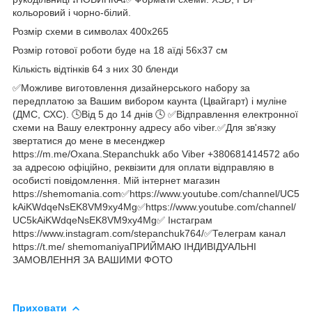
кольоровий і чорно-білий.
Розмір схеми в символах 400х265
Розмір готової роботи буде на 18 аїді 56х37 см
Кількість відтінків 64 з них 30 бленди
✅Можливе виготовлення дизайнерського набору за
передплатою за Вашим вибором каунта (Цвайгарт) і муліне
(ДМС, СХС). 🕓Від 5 до 14 днів 🕓 ✅Відправлення електронної
схеми на Вашу електронну адресу або viber.✅Для зв'язку
звертатися до мене в месенджер
https://m.me/Oxana.Stepanchukk або Viber +380681414572 або
за адресою офіційно, реквізити для оплати відправляю в
особисті повідомлення. Мій інтернет магазин
https://shemomania.com✅https://www.youtube.com/channel/UC5
kAiKWdqeNsEK8VM9xy4Mg✅https://www.youtube.com/channel/
UC5kAiKWdqeNsEK8VM9xy4Mg✅ Інстаграм
https://www.instagram.com/stepanchuk764/✅Телеграм канал
https://t.me/ shemomaniyaПРИЙМАЮ ІНДИВІДУАЛЬНІ
ЗАМОВЛЕННЯ ЗА ВАШИМИ ФОТО
Приховати