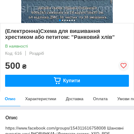
(Електронна)Схема для вишивання
хрестиком або петитом: "Ранковий хлів"
В наявності
Код: 616
Роздріб
500
₴
Купити
Опис
Характеристики
Доставка
Оплата
Умови п
Опис
https://www.facebook.com/groups/154311616758008 Шановні
рукодільниці ❗️НОВИНКА❗️✅Формати схеми: XSD, PDF