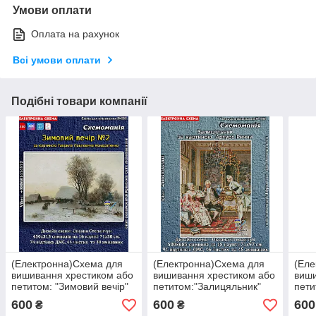
Умови оплати
Оплата на рахунок
Всі умови оплати
Подібні товари компанії
(Електронна)Схема для
(Електронна)Схема для
(Еле
вишивання хрестиком або
вишивання хрестиком або
виши
петитом: "Зимовий вечір"
петитом:"Залицяльник"
пети
Різд
600
600
600
₴
₴
Репе