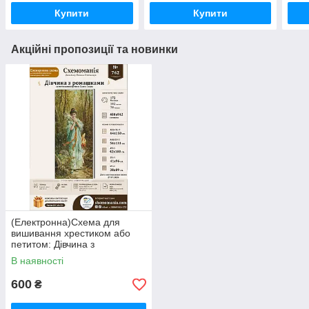
Купити
Купити
Акційні пропозиції та новинки
(Електронна)Схема для
вишивання хрестиком або
петитом: Дівчина з
ромашками
В наявності
600
₴