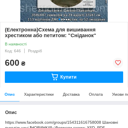
(Електронна)Схема для вишивання
хрестиком або петитом: "Сніданок"
В наявності
Код: 646
Роздріб
600
₴
Купити
Опис
Характеристики
Доставка
Оплата
Умови п
Опис
https://www.facebook.com/groups/154311616758008 Шановні
рукодільниці ❗️НОВИНКА❗️✅Формати схеми: XSD, PDF