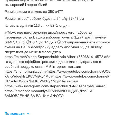
кольоровий і чорно-білий.
Розмір схеми в символах 350 х477
Розмір готової роботи буде на 24 аїді 37х47 см
Кількість відтінків 113 з них 52 бленди.
✅Можливе виготовлення дизайнерського набору за
передплатою за Вашим вибором каунта (Цвайгарт) і муліне
(ДМС, СХС). 🕓Від 5 до 14 днів 🕓 ✅Відправлення електронної
схеми на Вашу електронну адресу або viber.✅Для зв'язку
звертатися до мене в месенджер
https://m.me/Oxana.Stepanchukk або Viber +380681414572 або
за адресою офіційно, реквізити для оплати відправляю в
особисті повідомлення. Мій інтернет магазин
https://shemomania.com✅https://www.youtube.com/channel/UC5
kAiKWdqeNsEK8VM9xy4Mg✅https://www.youtube.com/channel/
UC5kAiKWdqeNsEK8VM9xy4Mg✅ Інстаграм
https://www.instagram.com/stepanchuk764/✅Телеграм канал
https://t.me/ shemomaniyaПРИЙМАЮ ІНДИВІДУАЛЬНІ
ЗАМОВЛЕННЯ ЗА ВАШИМИ ФОТО
Приховати