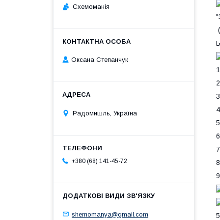
Схемоманія
Оксана Степанчук
1
2
3
4
Радомишль, Україна
5
6
7
+380 (68) 141-45-72
8
9
shemomanya@gmail.com
5