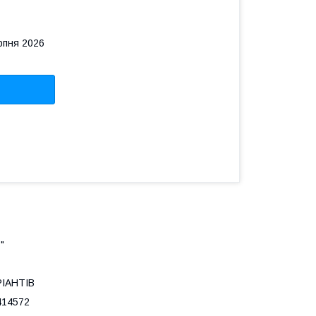
рпня 2026
"
РІАНТІВ
414572