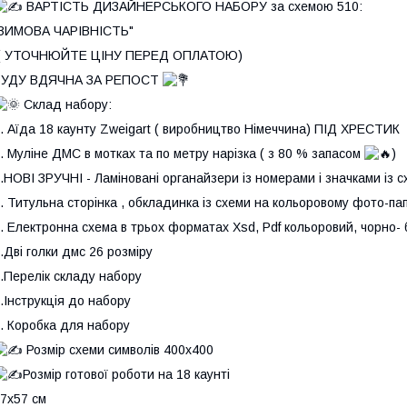
ВАРТІСТЬ ДИЗАЙНЕРСЬКОГО НАБОРУ за схемою 510:
"ЗИМОВА ЧАРІВНІСТЬ"
( УТОЧНЮЙТЕ ЦІНУ ПЕРЕД ОПЛАТОЮ)
БУДУ ВДЯЧНА ЗА РЕПОСТ
Склад набору:
. Аїда 18 каунту Zweigart ( виробництво Німеччина) ПІД ХРЕСТИК
. Муліне ДМС в мотках та по метру нарізка ( з 80 % запасом
)
.НОВІ ЗРУЧНІ - Ламіновані органайзери із номерами і значками із 
. Титульна сторінка , обкладинка із схеми на кольоровому фото-пап
. Електронна схема в трьох форматах Xsd, Pdf кольоровий, чорно- 
.Дві голки дмс 26 розміру
.Перелік складу набору
.Інструкція до набору
. Коробка для набору
Розмір схеми символів 400х400
Розмір готової роботи на 18 каунті
7х57 см