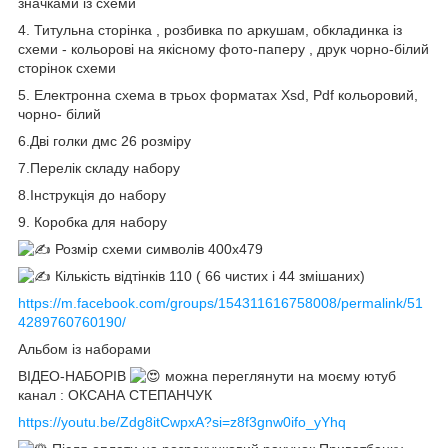
значками із схеми
4. Титульна сторінка , розбивка по аркушам, обкладинка із
схеми - кольорові на якісному фото-паперу , друк чорно-білий
сторінок схеми
5. Електронна схема в трьох форматах Xsd, Pdf кольоровий,
чорно- білий
6.Дві голки дмс 26 розміру
7.Перелік складу набору
8.Інструкція до набору
9. Коробка для набору
Розмір схеми символів 400х479
Кількість відтінків 110 ( 66 чистих і 44 змішаних)
https://m.facebook.com/groups/154311616758008/permalink/51
4289760760190/
Альбом із наборами
ВІДЕО-НАБОРІВ
можна переглянути на моєму ютуб
канал : ОКСАНА СТЕПАНЧУК
https://youtu.be/Zdg8itCwpxA?si=z8f3gnw0ifo_yYhq