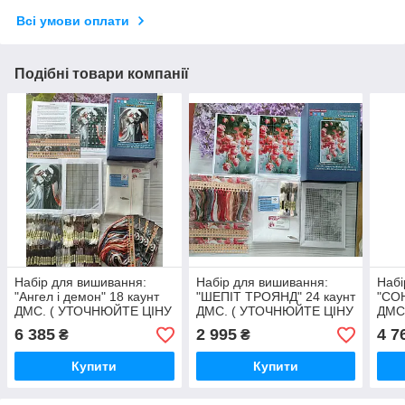
Всі умови оплати
Подібні товари компанії
Набір для вишивання:
Набір для вишивання:
Набі
"Ангел і демон" 18 каунт
"ШЕПІТ ТРОЯНД" 24 каунт
"СО
ДМС. ( УТОЧНЮЙТЕ ЦІНУ
ДМС. ( УТОЧНЮЙТЕ ЦІНУ
ДМС
ПЕРЕД ОПЛАТОЮ)
ПЕРЕД ОПЛАТОЮ)
ПЕР
6 385
2 995
4 7
₴
₴
Купити
Купити