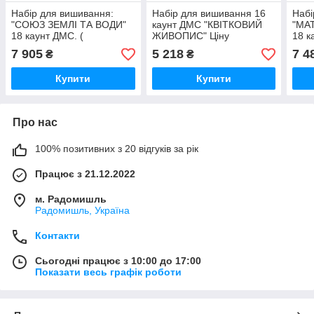
Набір для вишивання:
Набір для вишивання 16
Набі
"СОЮЗ ЗЕМЛІ ТА ВОДИ"
каунт ДМС "КВІТКОВИЙ
"МА
18 каунт ДМС. (
ЖИВОПИС" Ціну
18 к
УТОЧНЮЙТЕ ЦІНУ ПЕРЕД
уточнюйте
(Цін
7 905
5 218
7 4
₴
₴
ОПЛАТОЮ)
Купити
Купити
Про нас
100% позитивних з 20 відгуків за рік
Працює з 21.12.2022
м. Радомишль
Радомишль, Україна
Контакти
Сьогодні працює з 10:00 до 17:00
Показати весь графік роботи