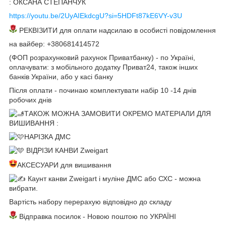
: ОКСАНА СТЕПАНЧУК
https://youtu.be/2UyAIEkdcgU?si=5HDFt87kE6VY-v3U
РЕКВІЗИТИ для оплати надсилаю в особисті повідомлення
на вайбер: +380681414572
(ФОП розрахунковий рахунок Приватбанку) - по Україні,
оплачувати: з мобільного додатку Приват24, також інших
банків України, або у касі банку
Після оплати - починаю комплектувати набір 10 -14 днів
робочих днів
ТАКОЖ МОЖНА ЗАМОВИТИ ОКРЕМО МАТЕРІАЛИ ДЛЯ
ВИШИВАННЯ :
НАРІЗКА ДМС
ВІДРІЗИ КАНВИ Zweigart
АКСЕСУАРИ для вишивання
Каунт канви Zweigart і муліне ДМС або СХС - можна
вибрати.
Вартість набору перерахую відповідно до складу
Відправка посилок - Новою поштою по УКРАЇНІ