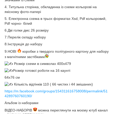
4. Титульна сторінка, обкладинка із схеми кольорові на
якісному фото-папері
5. Електронна схема в трьох форматах Xsd, Pdf кольоровий,
Pdf чорно- білий
6.Дві голки дмс 26 розміру
7.Перелік складу набору
8.Інструкція до набору
9.НОВІ
коробки з твердого політурного картону для набору
з магнітними застібками
Розмір схеми в символах 400х479
Розмір готової роботи на 16 каунті
64х76 см
Кількість відтінків 110 ( 66 чистих і 44 змішаних)
https://m.facebook.com/groups/154311616758008/permalink/51
4289760760190/
Альбом із наборами
ВІДЕО-НАБОРІВ
можна переглянути на моєму ютуб канал