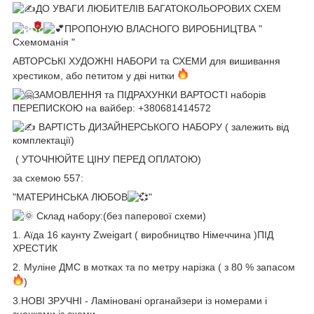
ДО УВАГИ ЛЮБИТЕЛІВ БАГАТОКОЛЬОРОВИХ СХЕМ
ПРОПОНУЮ ВЛАСНОГО ВИРОБНИЦТВА "
Схемоманія "
АВТОРСЬКІ ХУДОЖНІ НАБОРИ та СХЕМИ для вишивання
хрестиком, або петитом у дві нитки
ЗАМОВЛЕННЯ та ПІДРАХУНКИ ВАРТОСТІ наборів
ПЕРЕПИСКОЮ на вайбер: +380681414572
ВАРТІСТЬ ДИЗАЙНЕРСЬКОГО НАБОРУ ( залежить від
комплектації)
( УТОЧНЮЙТЕ ЦІНУ ПЕРЕД ОПЛАТОЮ)
за схемою 557:
"МАТЕРИНСЬКА ЛЮБОВ
"
Склад набору:(без паперової схеми)
1. Аїда 16 каунту Zweigart ( виробництво Німеччина )ПІД
ХРЕСТИК
2. Муліне ДМС в мотках та по метру нарізка ( з 80 % запасом
)
3.НОВІ ЗРУЧНІ - Ламіновані органайзери із номерами і
значками із схеми