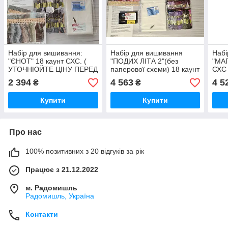
Набір для вишивання:
Набір для вишивання
Набі
"ЄНОТ" 18 каунт СХС. (
"ПОДИХ ЛІТА 2"(без
"МАГ
УТОЧНЮЙТЕ ЦІНУ ПЕРЕД
паперової схеми) 18 каунт
СХС
ОПЛАТОЮ)
СХС. Ціну уточнюйте
ПЕР
2 394
4 563
4 5
₴
₴
Купити
Купити
Про нас
100% позитивних з 20 відгуків за рік
Працює з 21.12.2022
м. Радомишль
Радомишль, Україна
Контакти