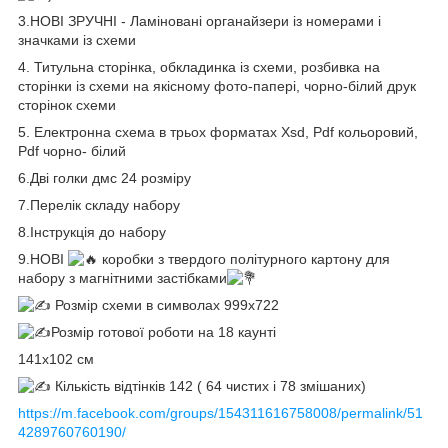
3.НОВІ ЗРУЧНІ - Ламіновані органайзери із номерами і
значками із схеми
4. Титульна сторінка, обкладинка із схеми, розбивка на
сторінки із схеми на якісному фото-папері, чорно-білий друк
сторінок схеми
5. Електронна схема в трьох форматах Xsd, Pdf кольоровий,
Pdf чорно- білий
6.Дві голки дмс 24 розміру
7.Перелік складу набору
8.Інструкція до набору
9.НОВІ
коробки з твердого політурного картону для
набору з магнітними застібками
Розмір схеми в символах 999х722
Розмір готової роботи на 18 каунті
141х102 см
Кількість відтінків 142 ( 64 чистих і 78 змішаних)
https://m.facebook.com/groups/154311616758008/permalink/51
4289760760190/