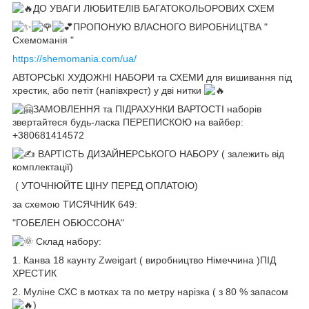
ДО УВАГИ ЛЮБИТЕЛІВ БАГАТОКОЛЬОРОВИХ СХЕМ
ПРОПОНУЮ ВЛАСНОГО ВИРОБНИЦТВА "
Схемоманія "
https://shemomania.com/ua/
АВТОРСЬКІ ХУДОЖНІ НАБОРИ та СХЕМИ для вишивання під
хрестик, або петіт (напівхрест) у дві нитки
ЗАМОВЛЕННЯ та ПІДРАХУНКИ ВАРТОСТІ наборів
звертайтеся будь-ласка ПЕРЕПИСКОЮ на вайбер:
+380681414572
ВАРТІСТЬ ДИЗАЙНЕРСЬКОГО НАБОРУ ( залежить від
комплектації)
( УТОЧНЮЙТЕ ЦІНУ ПЕРЕД ОПЛАТОЮ)
за схемою ТИСЯЧНИК 649:
"ГОБЕЛЕН ОБЮССОНА"
Склад набору:
1. Канва 18 каунту Zweigart ( виробництво Німеччина )ПІД
ХРЕСТИК
2. Муліне СХС в мотках та по метру нарізка ( з 80 % запасом
)