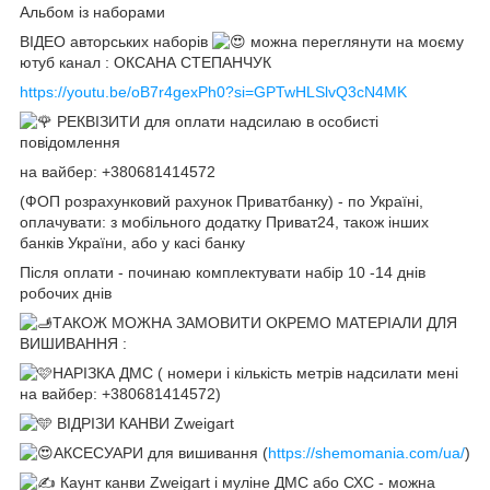
Альбом із наборами
ВІДЕО авторських наборів
можна переглянути на моєму
ютуб канал : ОКСАНА СТЕПАНЧУК
https://youtu.be/oB7r4gexPh0?si=GPTwHLSlvQ3cN4MK
РЕКВІЗИТИ для оплати надсилаю в особисті
повідомлення
на вайбер: +380681414572
(ФОП розрахунковий рахунок Приватбанку) - по Україні,
оплачувати: з мобільного додатку Приват24, також інших
банків України, або у касі банку
Після оплати - починаю комплектувати набір 10 -14 днів
робочих днів
ТАКОЖ МОЖНА ЗАМОВИТИ ОКРЕМО МАТЕРІАЛИ ДЛЯ
ВИШИВАННЯ :
НАРІЗКА ДМС ( номери і кількість метрів надсилати мені
на вайбер: +380681414572)
ВІДРІЗИ КАНВИ Zweigart
АКСЕСУАРИ для вишивання (
https://shemomania.com/ua/
)
Каунт канви Zweigart і муліне ДМС або СХС - можна