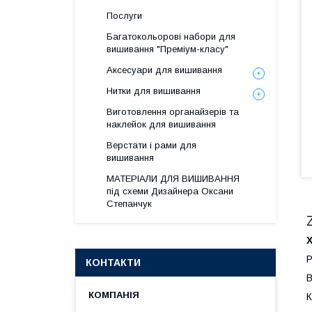
Послуги
Багатокольорові набори для
вишивання "Преміум-класу"
Аксесуари для вишивання
Нитки для вишивання
Виготовлення органайзерів та
наклейок для вишивання
Верстати і рами для
вишивання
МАТЕРІАЛИ ДЛЯ ВИШИВАННЯ
під схеми Дизайнера Оксани
Степанчук
Х
Р
КОНТАКТИ
В
К