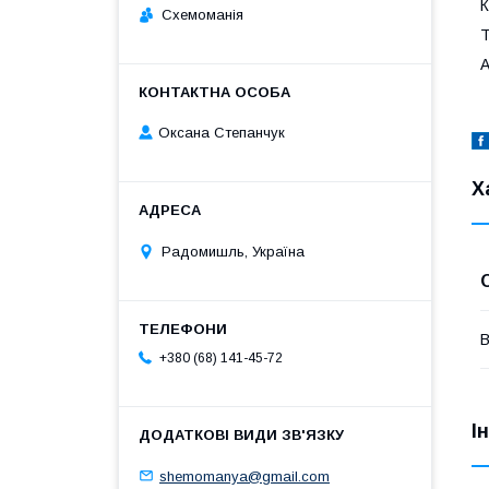
К
Схемоманія
Т
А
Оксана Степанчук
Х
Радомишль, Україна
В
+380 (68) 141-45-72
І
shemomanya@gmail.com