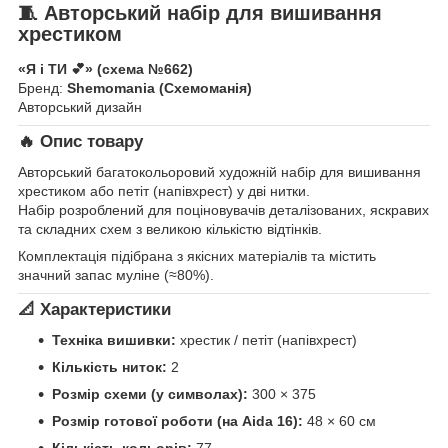
🧵 Авторський набір для вишивання
хрестиком
«Я і ТИ 💕» (схема №662)
Бренд:
Shemomania (Схемоманія)
Авторський дизайн
🔥 Опис товару
Авторський багатокольоровий художній набір для вишивання
хрестиком або петіт (напівхрест) у дві нитки.
Набір розроблений для поціновувачів деталізованих, яскравих
та складних схем з великою кількістю відтінків.
Комплектація підібрана з якісних матеріалів та містить
значний запас муліне (≈80%).
📐 Характеристики
Техніка вишивки:
хрестик / петіт (напівхрест)
Кількість ниток:
2
Розмір схеми (у символах):
300 × 375
Розмір готової роботи (на Aida 16):
48 × 60 см
Кількість кольорів:
77