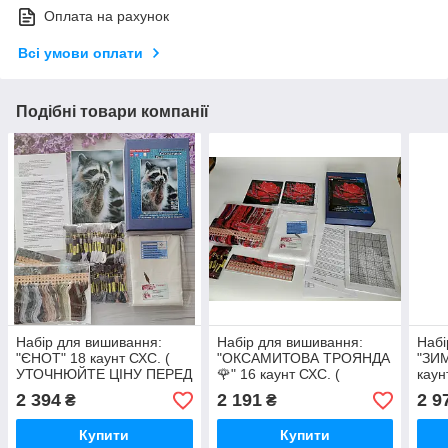
Оплата на рахунок
Всі умови оплати
Подібні товари компанії
Набір для вишивання:
Набір для вишивання:
Набі
"ЄНОТ" 18 каунт СХС. (
"ОКСАМИТОВА ТРОЯНДА
"ЗИ
УТОЧНЮЙТЕ ЦІНУ ПЕРЕД
🌹" 16 каунт СХС. (
кау
ОПЛАТОЮ)
УТОЧНЮЙТЕ ЦІНУ ПЕРЕД
ЦІН
2 394
2 191
2 9
₴
₴
ОПЛАТОЮ)
Купити
Купити