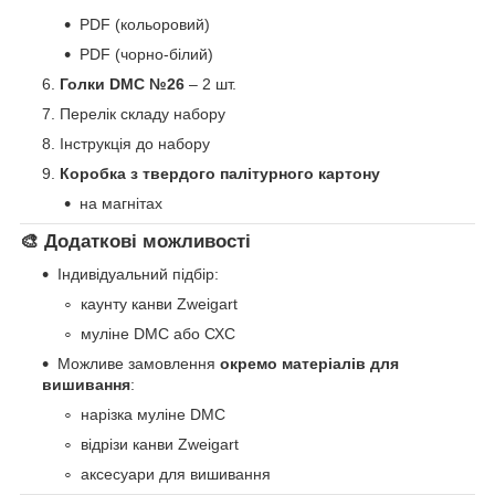
PDF (кольоровий)
PDF (чорно-білий)
Голки DMC №26
– 2 шт.
Перелік складу набору
Інструкція до набору
Коробка з твердого палітурного картону
на магнітах
🎨 Додаткові можливості
Індивідуальний підбір:
каунту канви Zweigart
муліне DMC або СХС
Можливе замовлення
окремо матеріалів для
вишивання
:
нарізка муліне DMC
відрізи канви Zweigart
аксесуари для вишивання