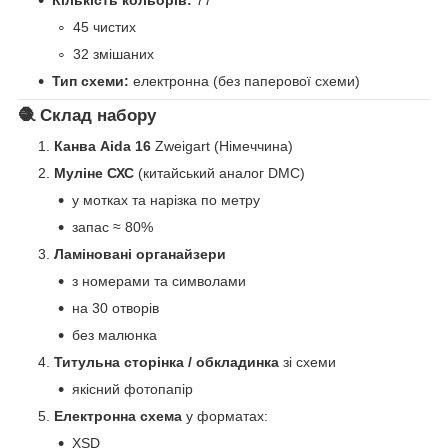
45 чистих
32 змішаних
Тип схеми:
електронна (без паперової схеми)
🧶 Склад набору
Канва Aida 16
Zweigart (Німеччина)
Муліне СХС
(китайський аналог DMC)
у мотках та нарізка по метру
запас ≈ 80%
Ламіновані органайзери
з номерами та символами
на 30 отворів
без малюнка
Титульна сторінка / обкладинка
зі схеми
якісний фотопапір
Електронна схема
у форматах:
XSD