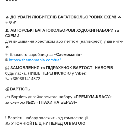
🔥
ДО УВАГИ ЛЮБИТЕЛІВ БАГАТОКОЛЬОРОВИХ СХЕМ!
🔥
✨🌹💕
🧵
АВТОРСЬКІ БАГАТОКОЛЬОРОВІ ХУДОЖНІ НАБОРИ та
СХЕМИ
для вишивання хрестиком або петітом (напівхрест) у дві нитки
🔥
✨ Власного виробництва
«Схемоманія»
🌐
https://shemomania.com/ua/
🤗
ЗАМОВЛЕННЯ та ПІДРАХУНОК ВАРТОСТІ НАБОРІВ
будь ласка,
ЛИШЕ ПЕРЕПИСКОЮ у Viber:
📞 +380681414572
💰
ВАРТІСТЬ
✍️ Вартість дизайнерського набору
«ПРЕМІУМ-КЛАСУ»
за схемою
№25 «ПТАХИ НА БЕРЕЗІ»
❗ Вартість набору залежить від комплектації
✍️
УТОЧНЮЙТЕ ЦІНУ ПЕРЕД ОПЛАТОЮ