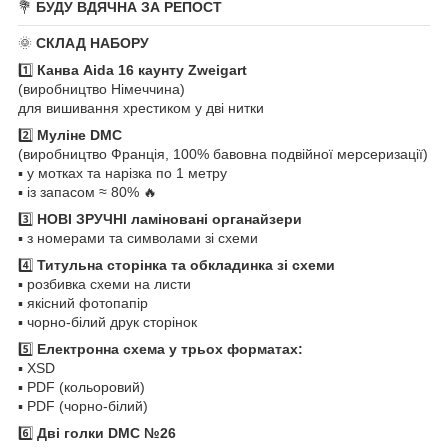
💐
БУДУ ВДЯЧНА ЗА РЕПОСТ
🌞
СКЛАД НАБОРУ
1️⃣
Канва Aida 16 каунту Zweigart
(виробництво Німеччина)
для вишивання хрестиком у дві нитки
2️⃣
Муліне DMC
(виробництво Франція, 100% бавовна подвійної мерсеризації)
▪️ у мотках та нарізка по 1 метру
▪️ із запасом ≈ 80% 🔥
3️⃣
НОВІ ЗРУЧНІ ламіновані органайзери
▪️ з номерами та символами зі схеми
4️⃣
Титульна сторінка та обкладинка зі схеми
▪️ розбивка схеми на листи
▪️ якісний фотопапір
▪️ чорно-білий друк сторінок
5️⃣
Електронна схема у трьох форматах:
▪️ XSD
▪️ PDF (кольоровий)
▪️ PDF (чорно-білий)
6️⃣
Дві голки DMC №26