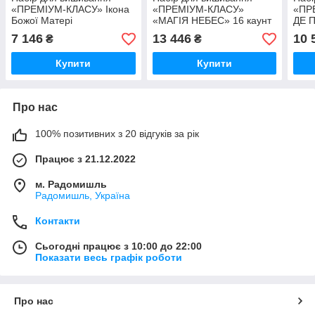
«ПРЕМІУМ-КЛАСУ» Ікона
«ПРЕМІУМ-КЛАСУ»
«ПР
Божої Матері
«МАГІЯ НЕБЕС» 16 каунт
ДЕ 
«Покриваюча» 16 каунт
ДМС. ( УТОЧНЮЙТЕ ЦІНУ
ЛЕГ
7 146
13 446
10 
₴
₴
ДМС. ( УТОЧНЮЙТЕ ЦІНУ
ПЕРЕД ОПЛАТОЮ)
( У
ПЕРЕД ОПЛАТОЮ)
ПЕР
Купити
Купити
Про нас
100% позитивних з 20 відгуків за рік
Працює з 21.12.2022
м. Радомишль
Радомишль, Україна
Контакти
Сьогодні працює з 10:00 до 22:00
Показати весь графік роботи
Про нас