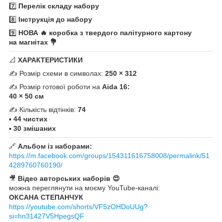
7️⃣
Перелік складу набору
8️⃣
Інструкція до набору
9️⃣
НОВА 🔥 коробка з твердого палітурного картону
на магнітах 💐
📐
ХАРАКТЕРИСТИКИ
✍️ Розмір схеми в символах:
250 × 312
✍️ Розмір готової роботи на
Aida 16:
40 × 50 см
✍️ Кількість відтінків:
74
▪️
44 чистих
▪️
30 змішаних
🔗
Альбом із наборами:
https://m.facebook.com/groups/154311616758008/permalink/51
4289760760190/
🎥
Відео авторських наборів 😍
можна переглянути на моєму YouTube-каналі:
ОКСАНА СТЕПАНЧУК
https://youtube.com/shorts/VF5zOHDoUUg?
si=hn31427V5HpegsQF