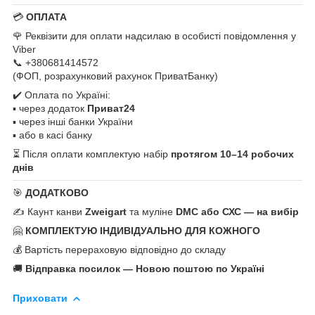
💳
ОПЛАТА
🌹 Реквізити для оплати надсилаю в особисті повідомлення у
Viber
📞 +380681414572
(ФОП, розрахунковий рахунок ПриватБанку)
✔️ Оплата по Україні:
▪️ через додаток
Приват24
▪️ через інші банки України
▪️ або в касі банку
⏳ Після оплати комплектую набір
протягом 10–14 робочих
днів
🎯
ДОДАТКОВО
✍️ Каунт канви
Zweigart
та муліне
DMC або СХС — на вибір
🤗
КОМПЛЕКТУЮ ІНДИВІДУАЛЬНО ДЛЯ КОЖНОГО
💰 Вартість перераховую відповідно до складу
🚚
Відправка посилок — Новою поштою по Україні
Приховати