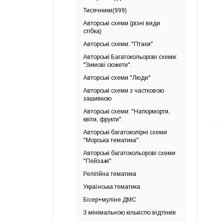
Тисячники(999)
Авторські схеми (різні види
стібка)
Авторські схеми: "Птахи"
Авторські Багатокольорові схеми:
"Зимові сюжети".
Авторські схеми "Люди"
Авторські схеми з частковою
зашивкою
Авторські схеми: "Натюрморти,
квіти, фрукти".
Авторські багатоколірні схеми
"Морська тематика".
Авторські багатокольорові схеми
"Пейзажі"
Релігійна тематика
Українська тематика
Бісер+муліне ДМС
З мінімальною кількістю відтінків