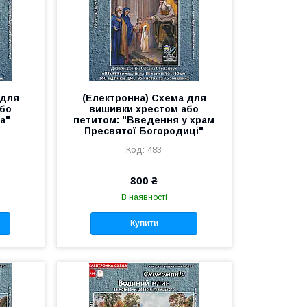
 для
(Електронна) Схема для
або
вишивки хрестом або
а"
петитом: "Введення у храм
Пресвятої Богородиці"
483
800 ₴
В наявності
Купити