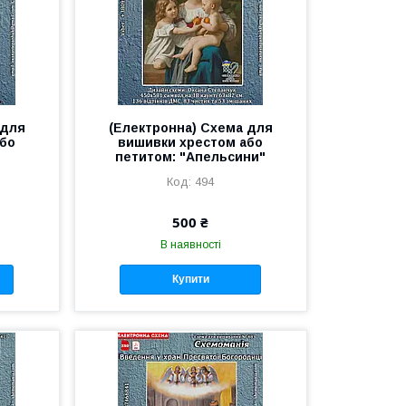
 для
(Електронна) Схема для
або
вишивки хрестом або
"
петитом: "Апельсини"
494
500 ₴
В наявності
Купити