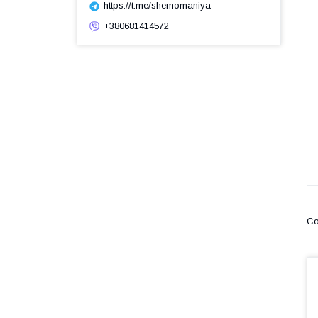
https://t.me/shemomaniya
+380681414572