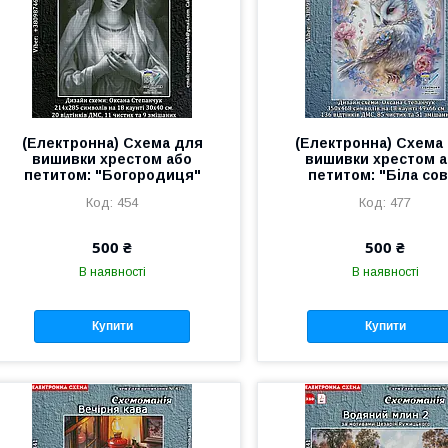
(Електронна) Схема для
(Електронна) Схема
вишивки хрестом або
вишивки хрестом 
петитом: "Богородиця"
петитом: "Біла сов
454
477
500 ₴
500 ₴
В наявності
В наявності
Купити
Купити