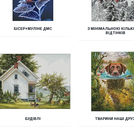
БІСЕР+МУЛІНЕ ДМС
З МІНІМАЛЬНОЮ КІЛЬК
ВІДТІНКІВ
БУДІВЛІ
ТВАРИНИ НАШІ ДРУЗ